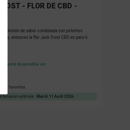
ROST - FLOR DE CBD -
a explosión de sabor combinada con potentes
antes, entonces la flor Jack Frost CBD es para ti.
to está disponible en :
 mis favoritos
e livraison estimée :
Mardi 11 Août 2026