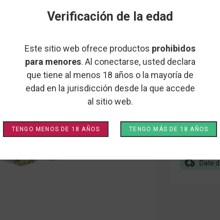
JACK F
Verificación de la edad
IVORY
Este sitio web ofrece productos
prohibidos
Si buscas un
para menores
. Al conectarse, usted declara
efectos relaj
que tiene al menos 18 años o la mayoría de
edad en la jurisdicción desde la que accede
al sitio web.
Este produc
10 g
TENGO MENOS DE 18 AÑOS
TENGO MÁS DE 18 AÑOS
Añadir a
Date d