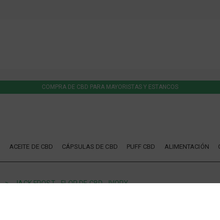
COMPRA DE CBD PARA MAYORISTAS Y ESTANCOS
D
ACEITE DE CBD
CÁPSULAS DE CBD
PUFF CBD
ALIMENTACIÓN
JACK FROST - FLOR DE CBD - IVORY
IVORY