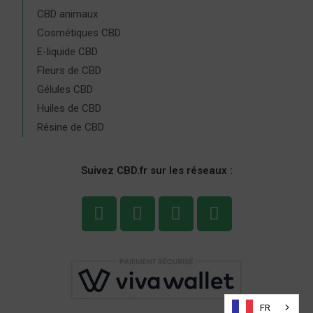
CBD animaux
Cosmétiques CBD
E-liquide CBD
Fleurs de CBD
Gélules CBD
Huiles de CBD
Résine de CBD
Suivez CBD.fr sur les réseaux :
FR