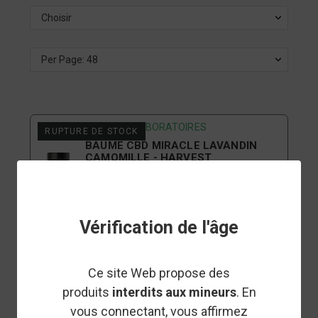
Choisir
Per Page: 48
HARVEST LABORATOIRES
RUPTURE DE STOCK
BAUME CBD MIRACLE LAVANDIN
CAMOMILLE - HARVEST
LABORATOIRES
Vérification de l'âge
HARVEST LABORATOIRES
RUPTURE DE STOCK
BAUME CBD RECOVERY -
HARVEST LABORATOIRES
Ce site Web propose des
produits
interdits aux mineurs
. En
vous connectant, vous affirmez