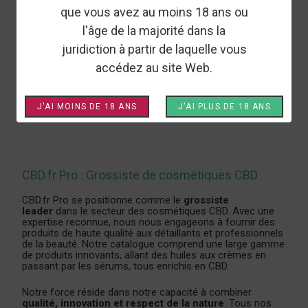
que vous avez au moins 18 ans ou
KANOLIA
RUPTURE DE STOCK
l'âge de la majorité dans la
GEL 10 ACTIFS AU CBD -
juridiction à partir de laquelle vous
KANOLIA
accédez au site Web.
J'AI MOINS DE 18 ANS
J'AI PLUS DE 18 ANS
CBD.fr Pro : Grossiste de cosmétiques CBD
CBD.fr Pro
se positionne comme le
grossiste
leader
dans le secteur des cosmétiques CBD. Avec une
expertise reconnue, nous nous engageons à fournir des
produits de haute qualité aux détaillants et professionnels
de la beauté. Notre catalogue comprend une large gamme
de produits innovants, allant des huiles aux crèmes en
passant par les sérums, tous enrichis en CBD.
Notre force réside dans notre capacité à combiner
qualité, innovation et respect de la nature
. Tous nos