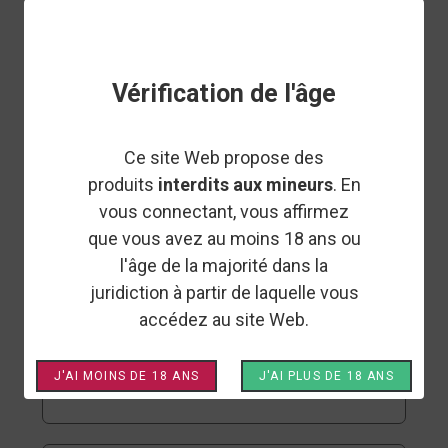
EASY WEED
RUPTURE DE STOCK
HUILE CBD BROAD SPECTRUM -
EASY WEED
Vérification de l'âge
10%
15%
25%
20%
30%
Ce site Web propose des
HARVEST LABORATOIRES
produits
interdits aux mineurs
. En
RUPTURE DE STOCK
HUILE CBD BROAD SPECTRUM -
vous connectant, vous affirmez
HARVEST LABORATOIRES
que vous avez au moins 18 ans ou
5%
10%
20%
30%
l'âge de la majorité dans la
juridiction à partir de laquelle vous
accédez au site Web.
HARVEST LABORATOIRES
RUPTURE DE STOCK
HUILE CBD FULL SPECTRUM -
HARVEST LABORATOIRES
J'AI MOINS DE 18 ANS
J'AI PLUS DE 18 ANS
5%
10%
20%
30%
50%