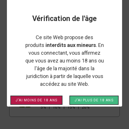
Choisir
Vérification de l'âge
Per Page: 48
Ce site Web propose des
produits
interdits aux mineurs
. En
CHANVROO420
RUPTURE DE STOCK
vous connectant, vous affirmez
HUILE CBD FULL SPECTRUM -
CHANVROO420
que vous avez au moins 18 ans ou
5%
10%
15%
20%
l'âge de la majorité dans la
juridiction à partir de laquelle vous
accédez au site Web.
CHANVROO420
RUPTURE DE STOCK
HUILE CBD BROAD SPECTRUM -
CHANVROO420
J'AI MOINS DE 18 ANS
J'AI PLUS DE 18 ANS
5%
10%
15%
20%