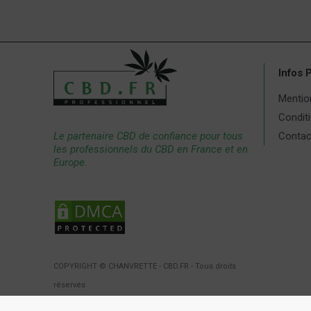
Infos 
Mentio
Conditi
Le partenaire CBD de confiance pour tous
Contac
les professionnels du CBD en France et en
Europe.
COPYRIGHT © CHANVRETTE - CBD.FR - Tous droits
réservés