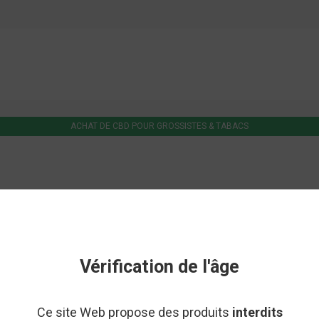
ACHAT DE CBD POUR GROSSISTES & TABACS
D
HUILE CBD
GÉLULES CBD
PUFF CBD
ALIMENTAIRE
COSMÉTIQ
Vérification de l'âge
IVORY
Ce site Web propose des produits
interdits