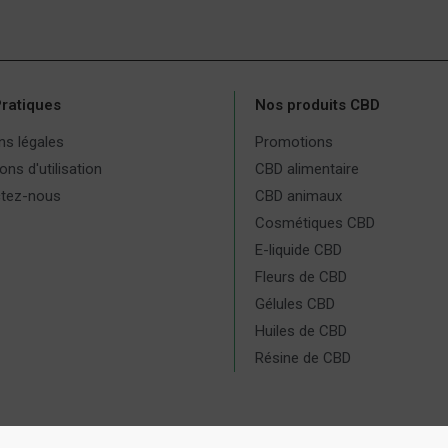
Pratiques
Nos produits CBD
ns légales
Promotions
ons d'utilisation
CBD alimentaire
tez-nous
CBD animaux
Cosmétiques CBD
E-liquide CBD
Fleurs de CBD
Gélules CBD
Huiles de CBD
Résine de CBD