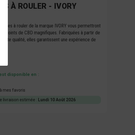
ES À ROULER - IVORY
feuilles à rouler de la marque IVORY vous permettront
des joints de CBD magnifiques. Fabriquées à partir de
haute qualité, elles garantissent une expérience de
ale.
est disponible en :
à mes favoris
e livraison estimée :
Lundi 10 Août 2026