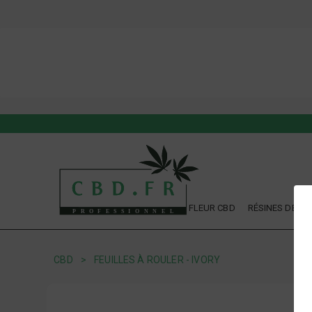
FLEUR CBD
RÉSINES DE CB
CBD
FEUILLES À ROULER - IVORY