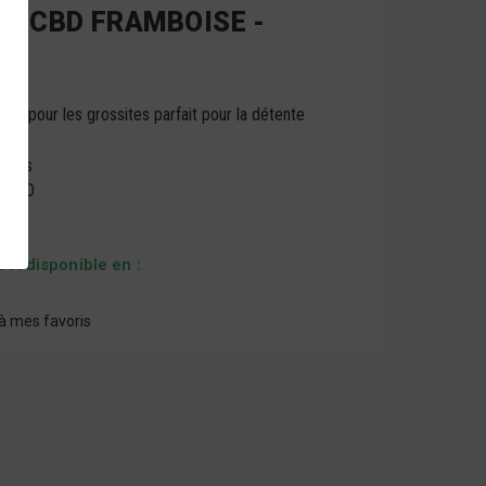
N CBD FRAMBOISE -
ES
CBD
pour les
grossites
parfait pour la détente
itées
e CBD
est disponible en :
à mes favoris