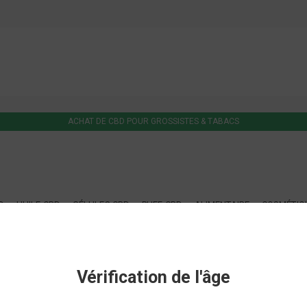
ACHAT DE CBD POUR GROSSISTES & TABACS
D
HUILE CBD
GÉLULES CBD
PUFF CBD
ALIMENTAIRE
COSMÉTIQ
 - BUDDIES
Vérification de l'âge
BUDDIES
RUPTURE DE STOCK