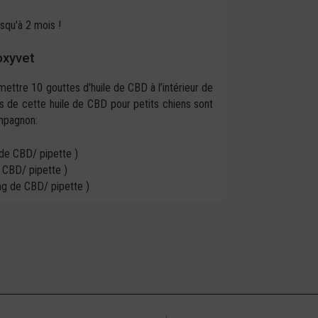
squ'à 2 mois !
oxyvet
mettre 10 gouttes d'huile de CBD à l’intérieur de
ns de cette huile de CBD pour petits chiens sont
ompagnon:
de CBD/ pipette )
 CBD/ pipette )
g de CBD/ pipette )