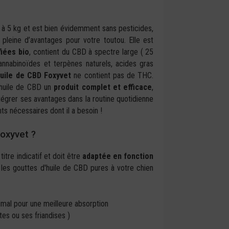
1 à 5 kg et est bien évidemment sans pesticides,
pleine d’avantages pour votre toutou. Elle est
fiées bio
, contient du CBD à spectre large ( 25
nnabinoïdes et terpènes naturels, acides gras
uile de CBD Foxyvet
ne contient pas de THC.
e huile de CBD un
produit complet et efficace
,
tégrer ses avantages dans la routine quotidienne
nts nécessaires dont il a besoin !
Foxyvet ?
itre indicatif et doit être
adaptée en fonction
les gouttes d'huile de CBD pures à votre chien
nimal pour une meilleure absorption
es ou ses friandises )