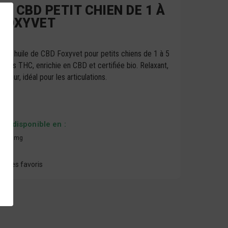
DE CBD PETIT CHIEN DE 1 À
 FOXYVET
tre huile de CBD Foxyvet pour petits chiens de 1 à 5
e, sans THC, enrichie en CBD et certifiée bio. Relaxant,
lateur, idéal pour les articulations.
est disponible en :
100mg
à mes favoris