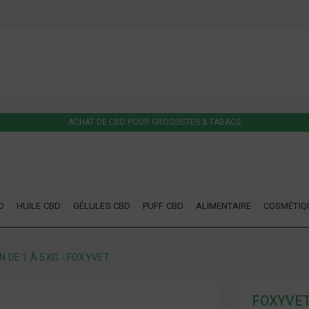
ACHAT DE CBD POUR GROSSISTES & TABACS
D
HUILE CBD
GÉLULES CBD
PUFF CBD
ALIMENTAIRE
COSMÉTIQ
N DE 1 À 5 KG - FOXYVET
FOXYVE