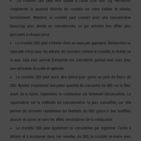
Le crumble CBD peut être dabbé à l’aide d’un dab rig. Recueillez
simplement la quantité désirée de crumble sur votre dabber et inhalez
normalement. Attention, le crumble peut souvent avoir une concentration
beaucoup plus élevée en cannabinoïde, ce qui entraîne des effets plus
puissants à chaque prise
Le crumble CBD peut s’inhaler dans un vape pen approprié. Recherchez un
vape pen conçu pour les extraits de cannabis comme le crumble, le shatter ou
la wax. Cela vous permet d’emporter vos concentrés partout avec vous pour
une utilisation discrète et optimale
Le crumble CBD peut aussi être utilisé pour garnir un joint de fleurs de
CBD. Ajoutez simplement une petite quantité du concentré de CBD sur la fleur
avant de la fumer. Cependant, la combustion est fortement déconseillée. La
vaporisation est la méthode de consommation la plus conseillée, car elle
permet de ressentir rapidement les bienfaits du CBD grâce à des bouffées
douces et saines et sans les effets secondaires de la combustion.
Le crumble CBD peut également se consommer par ingestion. Facile à
utiliser et à incorporer dans ses recettes de CBD, le crumble se marie avec