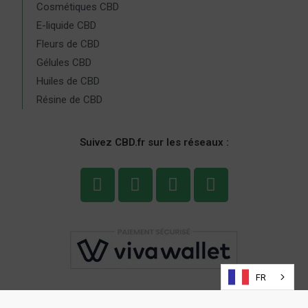
Cosmétiques CBD
E-liquide CBD
Fleurs de CBD
Gélules CBD
Huiles de CBD
Résine de CBD
Suivez CBD.fr sur les réseaux :
FR