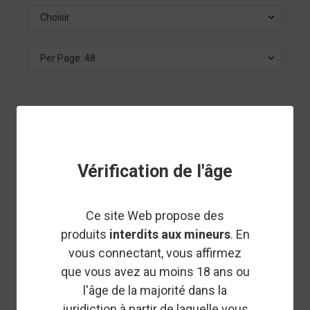
Choisir
Per Page: 48
IVORY
RUPTURE DE STOCK
CRUMBLE FTX - CONCENTRÉ
CBD - IVORY
Vérification de l'âge
Ce site Web propose des
IVORY
RUPTURE DE STOCK
produits
interdits aux mineurs
. En
CRUMBLE AK0 - CONCENTRÉ
vous connectant, vous affirmez
CBD - IVORY
que vous avez au moins 18 ans ou
l'âge de la majorité dans la
juridiction à partir de laquelle vous