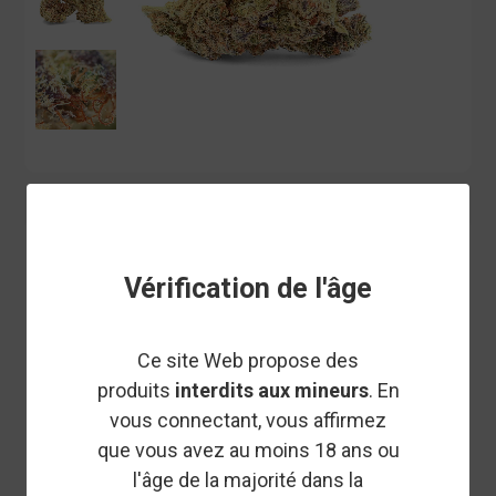
IVORY
DURBAN POISON - FLEUR DE
Vérification de l'âge
CBD - IVORY
Ce site Web propose des
La Durban Poison CBD est une fleur légendaire, prisée pour
produits
interdits aux mineurs
. En
son goût unique en vaporisation et ses effets puissants. Son
vous connectant, vous affirmez
arôme naturellement similaire à celui d'un bonbon, agrémenté
que vous avez au moins 18 ans ou
d'une pointe d'agrumes, ravira tous les amateurs de CBD.
l'âge de la majorité dans la