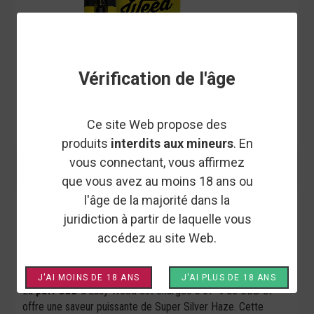
Vérification de l'âge
Ce site Web propose des
produits
interdits aux mineurs
. En
vous connectant, vous affirmez
que vous avez au moins 18 ans ou
EASY WEED
l'âge de la majorité dans la
juridiction à partir de laquelle vous
PUFF CBD 67% SUPER SILVER
accédez au site Web.
HAZE - EASY WEED
J'AI MOINS DE 18 ANS
J'AI PLUS DE 18 ANS
La
puff CBD
d'Easy Weed est chargée à 67 % de CBD et
offre une saveur puissante de Super Silver Haze. Cette