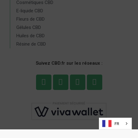
Cosmétiques CBD
E-liquide CBD
Fleurs de CBD
Gélules CBD
Huiles de CBD
Résine de CBD
Suivez CBD.fr sur les réseaux :
FR