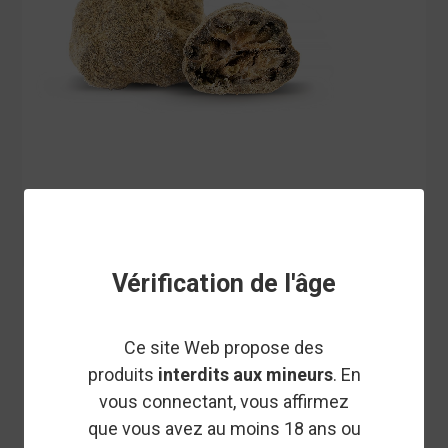
Vérification de l'âge
IVORY
MOON ROCK 85% - FLEURS DE
CBD - IVORY
Ce site Web propose des
produits
interdits aux mineurs
. En
vous connectant, vous affirmez
Particulièrement puissante, la Moon Rock CBD par IVORY est
que vous avez au moins 18 ans ou
une
fleur de CBD premium
, recouverte d’huile de CBD et de