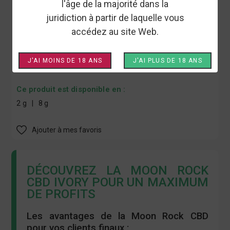
l'âge de la majorité dans la
pollen, offrant un aspect rocheux et un taux de CBD élevé de
juridiction à partir de laquelle vous
85 %. La Moon Rock CBD combine des saveurs uniques avec
des effets extraordinaires. Le sachet contient 2 grammes de
accédez au site Web.
fleur CBD Moon Rock.
J'AI MOINS DE 18 ANS
J'AI PLUS DE 18 ANS
Ce produit est disponible en :
2 g
8 g
Ajouter à mes favoris
DÉCOUVREZ LA MOON ROCK
CBD IVORY POUR UN MAXIMUM
DE PROFITS
Les avantages de la Moon Rock CBD
pour vos clients finaux :