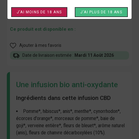
Certification bio FR-BIO-01.
J'AI MOINS DE 18 ANS
J'AI PLUS DE 18 ANS
Ce produit est disponible en :
Ajouter à mes favoris
Date de livraison estimée :
Mardi 11 Août 2026
Une infusion bio anti-oxydante
Ingrédients dans cette infusion CBD
Pomme*, hibiscus*, anis*, menthe*, cynorrhodon*,
écorces d'orange*, morceaux de pomme*, baie de
goji*, verveine entière*, fleurs de bleuet*, arôme naturel
(anis), fleurs de chanvre décarboxylées (10%).