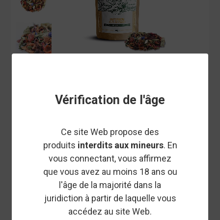
Vérification de l'âge
HERBORISTERIE ALEXANDRA
INFUSION CBD ANTI-OXYDANT
Ce site Web propose des
BIO - HERBORISTERIE
produits
interdits aux mineurs
. En
ALEXANDRA
vous connectant, vous affirmez
que vous avez au moins 18 ans ou
l'âge de la majorité dans la
Des plantes biologiques pour une infusion anti-oxydante
juridiction à partir de laquelle vous
légale et de qualité. Bienfaits anti-oxydants et équilibre
neuronal. Sommeil réparateur, posologie personnalisée.
accédez au site Web.