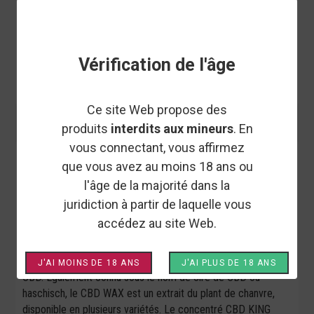
Vérification de l'âge
Ce site Web propose des
produits
interdits aux mineurs
. En
vous connectant, vous affirmez
IVORY
que vous avez au moins 18 ans ou
KING WAX - CONCENTRÉ CBD -
l'âge de la majorité dans la
IVORY
juridiction à partir de laquelle vous
accédez au site Web.
De plus en plus populaire en France, le CBD KING WAX est
apprécié pour son faible taux de THC et sa forte teneur en
J'AI MOINS DE 18 ANS
J'AI PLUS DE 18 ANS
CBD. Également connu sous le nom de cire de CBD ou
haschisch, le CBD WAX est un extrait du plant de chanvre,
disponible en plusieurs variétés. Le concentré CBD KING