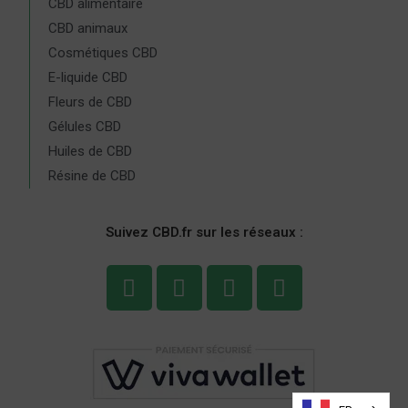
CBD alimentaire
CBD animaux
Cosmétiques CBD
E-liquide CBD
Fleurs de CBD
Gélules CBD
Huiles de CBD
Résine de CBD
Suivez CBD.fr sur les réseaux :