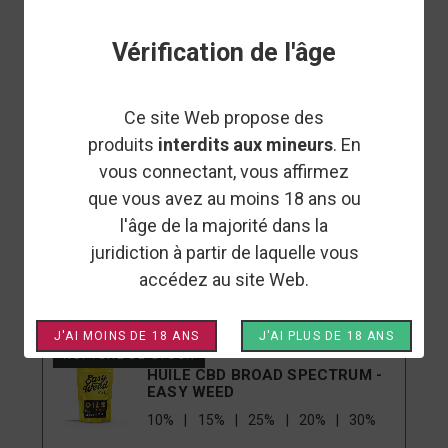
FILTRER
Vérification de l'âge
Choisir
Per Page: 48
Ce site Web propose des
produits
interdits aux mineurs
. En
vous connectant, vous affirmez
que vous avez au moins 18 ans ou
IVORY
RUPTURE DE STOCK
l'âge de la majorité dans la
HUILE CBD FULL SPECTRUM -
IVORY
juridiction à partir de laquelle vous
accédez au site Web.
10%
20%
30%
15%
25%
J'AI MOINS DE 18 ANS
J'AI PLUS DE 18 ANS
EASY WEED
RUPTURE DE STOCK
HUILE CBD BROAD SPECTRUM -
EASY WEED
10%
15%
25%
20%
30%